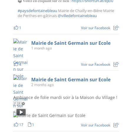
🗳 𝐕𝐨𝐭𝐞𝐳 𝐞𝐧 𝐜𝐥𝐢𝐪𝐮𝐚𝐧𝐭 𝐬𝐮𝐫 𝐜𝐞 𝐥𝐢𝐞𝐧 :
https://shorturl.at/bJEi0
#paysdefontainebleau
Mairie de Chailly-en-Bière Mairie
de Perthes-en-gâtinais
@villedefontainebleau
1
Voir sur Facebook
Mairie de Saint Germain sur Ecole
1 month ago
4
Voir sur Facebook
Mairie de Saint Germain sur Ecole
2 months ago
Ambiance de folie mardi soir à la Maison du Village !
🇫🇷⚽️
17
1
Voir sur Facebook