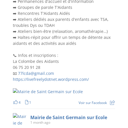
➡️ Permanences d'accueil et d'information
➡️ Groupes de parole T'Aidants
➡️ Rencontres T'Aidants Aidés
➡️ Ateliers dédiés aux parents d'enfants avec TSA,
troubles Dys ou TDAH
➡️ Ateliers bien-être (relaxation, aromathérapie…)
➡️ Haltes-répit pour offrir un temps de détente aux
aidants et des activités aux aidés
📞 Infos et inscriptions :
La Colombe des Aidants
06 75 20 91 28
📧
77lcda@gmail.com
https://livefreelydotnet.wordpress.com/
4
1
Voir sur Facebook
Mairie de Saint Germain sur Ecole
1 month ago