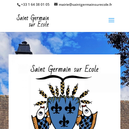
+33 1 64 38 01 05
mairie@saintgermainsurecole.fr